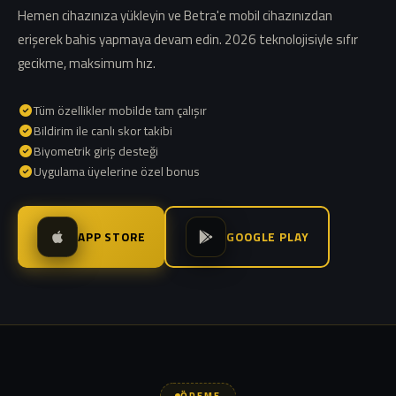
Hemen cihazınıza yükleyin ve Betra'e mobil cihazınızdan
erişerek bahis yapmaya devam edin. 2026 teknolojisiyle sıfır
gecikme, maksimum hız.
Tüm özellikler mobilde tam çalışır
Bildirim ile canlı skor takibi
Biyometrik giriş desteği
Uygulama üyelerine özel bonus
APP STORE
GOOGLE PLAY
ÖDEME