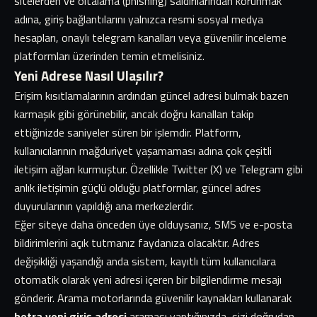
sitelerden ve oltalama (phishing) saldırılarından korunmak
adına, giriş bağlantılarını yalnızca resmi sosyal medya
hesapları, onaylı telegram kanalları veya güvenilir inceleme
platformları üzerinden temin etmelisiniz.
Yeni Adrese Nasıl Ulaşılır?
Erişim kısıtlamalarının ardından güncel adresi bulmak bazen
karmaşık gibi görünebilir, ancak doğru kanalları takip
ettiğinizde saniyeler süren bir işlemdir. Platform,
kullanıcılarının mağduriyet yaşamaması adına çok çeşitli
iletişim ağları kurmuştur. Özellikle Twitter (X) ve Telegram gibi
anlık iletişimin güçlü olduğu platformlar, güncel adres
duyurularının yapıldığı ana merkezlerdir.
Eğer siteye daha önceden üye olduysanız, SMS ve e-posta
bildirimlerini açık tutmanız faydanıza olacaktır. Adres
değişikliği yaşandığı anda sistem, kayıtlı tüm kullanıcılara
otomatik olarak yeni adresi içeren bir bilgilendirme mesajı
gönderir. Arama motorlarında güvenilir kaynakları kullanarak
betra yeni giriş adresi
araması yaptığınızda, sizi doğrudan