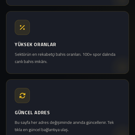
YÜKSEK ORANLAR
Sektörün en rekabetçi bahis oranları. 100+ spor dalında
canlı bahis imkânı.
GÜNCEL ADRES
Bu sayfa her adres değişiminde anında güncellenir. Tek
tıkla en güncel bağlantıya ulaş.