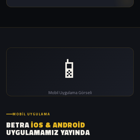
📱
Mobil Uygulama Görseli
MOBIL UYGULAMA
BETRA
IOS & ANDROID
UYGULAMAMIZ YAYINDA