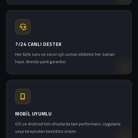
7/24 CANLI DESTEK
Her türlü soru ve sorun için uzman ekibimiz her zaman
hazır. Anında yanıt garantisi.
MOBIL UYUMLU
iOS ve Android tüm cihazlarda tam performans. Uygulama
veya tarayıcıdan kesintisiz erişim.