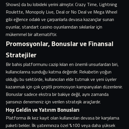
Shows) da bu lobideki yerini almıştır. Crazy Time, Lightning
Roulette, Monopoly Live, Deal or No Deal ve Mega Wheel
gibi eğlence odaklı ve çarpanlarla devasa kazançlar sunan
oyunlar, standart casino oyunlarından sıkılanlar için
mükemmel bir alternatiftir.
Promosyonlar, Bonuslar ve Finansal
Stratejiler
Bir bahis platformunu cazip kılan en önemli unsurlardan biri,
kullanıcılarına sunduğu katma değerdir. Rekabetin yoğun
olduğu bu sektörde, kullanıcıları elde tutmak ve yeni üyeler
kazanmak için çok çeşitli promosyon kampanyaları düzenlenir.
Bonuslar sadece ekstra bir bakiye değil, aynı zamanda
şansınızı denemeniz için verilen stratejik araçlardır.
Hoş Geldin ve Yatırım Bonusları
Platforma ilk kez kayıt olan kullanıcıları devasa bir karşılama
paketi bekler. İlk yatırımınıza özel %100 veya daha yüksek