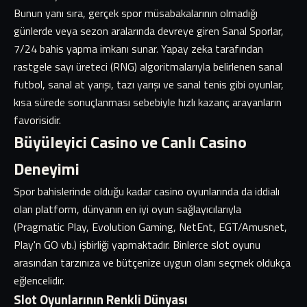
Bunun yanı sıra, gerçek spor müsabakalarının olmadığı
günlerde veya sezon aralarında devreye giren Sanal Sporlar,
7/24 bahis yapma imkanı sunar. Yapay zeka tarafından
rastgele sayı üreteci (RNG) algoritmalarıyla belirlenen sanal
futbol, sanal at yarışı, tazı yarışı ve sanal tenis gibi oyunlar,
kısa sürede sonuçlanması sebebiyle hızlı kazanç arayanların
favorisidir.
Büyüleyici Casino ve Canlı Casino
Deneyimi
Spor bahislerinde olduğu kadar casino oyunlarında da iddialı
olan platform, dünyanın en iyi oyun sağlayıcılarıyla
(Pragmatic Play, Evolution Gaming, NetEnt, EGT/Amusnet,
Play'n GO vb.) işbirliği yapmaktadır. Binlerce slot oyunu
arasından tarzınıza ve bütçenize uygun olanı seçmek oldukça
eğlencelidir.
Slot Oyunlarının Renkli Dünyası