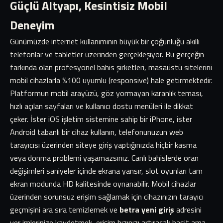
Güçlü Altyapı, Kesintisiz Mobil
Deneyim
Günümüzde internet kullanımının büyük bir çoğunluğu akıllı
telefonlar ve tabletler üzerinden gerçekleşiyor. Bu gerçeğin
farkında olan profesyonel bahis şirketleri, masaüstü sitelerini
mobil cihazlarla %100 uyumlu (responsive) hale getirmektedir.
Platformun mobil arayüzü, göz yormayan karanlık teması,
hızlı açılan sayfaları ve kullanıcı dostu menüleri ile dikkat
çeker. İster iOS işletim sistemine sahip bir iPhone, ister
Android tabanlı bir cihaz kullanın, telefonunuzun web
tarayıcısı üzerinden siteye giriş yaptığınızda hiçbir kasma
veya donma problemi yaşamazsınız. Canlı bahislerde oran
değişimleri saniyeler içinde ekrana yansır, slot oyunları tam
ekran modunda HD kalitesinde oynanabilir. Mobil cihazlar
üzerinden sorunsuz erişim sağlamak için cihazınızın tarayıcı
geçmişini ara sıra temizlemek ve
betra yeni giriş
adresini
yer imlerinize kaydetmek, erişim hızınızı artıracak basit ama