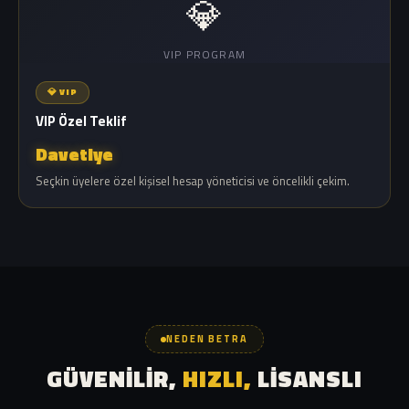
💎
VIP PROGRAM
💎 VIP
VIP Özel Teklif
Davetiye
Seçkin üyelere özel kişisel hesap yöneticisi ve öncelikli çekim.
NEDEN BETRA
GÜVENILIR,
HIZLI,
LISANSLI