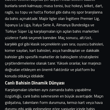
bunlarla sınırlı kalmayıp; masa tenisi, buz hokeyi, kriket, dart,
ragbi, su topu ve hatta florbol gibi daha niş spor branşlarına
da bahis açmaktadır. Majör ligler olan İngiltere Premier Lig,
İspanya La Liga, İtalya Serie A, Almanya Bundesliga ve
Türkiye Süper Lig karşılaşmaları için açılan bahis marketleri
yüzlerce farklı seçenek barındırır. Maç sonucu, alt/üst,
karşılıklı gol gibi klasik seçeneklerin yanı sıra; oyuncu bahisleri,
korner sayıları, kart bahisleri, asya handikapları ve dakikalık
bahisler gibi spesifik marketler de bahisçilerin stratejilerini
çeşitlendirmelerine olanak tanır. Yüksek oranlar, kar marjınızı
doğrudan etkileyen en önemli faktördür ve platform bu
konuda oldukça iddialıdır.
Canlı Bahisin Dinamik Dünyası
Karşılaşmaları izlerken aynı zamanda bahis yapabilme
özgürlüğü, canlı bahis sekmesinin en büyük avantajıdır. Maçın
gidişatına, takımların form durumuna, kırmızı kart veya hava
durumu gibi anlık gelişmelere göre saniyeler içinde bahis