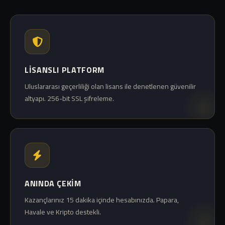
LISANSLI PLATFORM
Uluslararası geçerliliği olan lisans ile denetlenen güvenilir
altyapı. 256-bit SSL şifreleme.
ANINDA ÇEKIM
Kazançlarınız 15 dakika içinde hesabınızda. Papara,
Havale ve Kripto destekli.