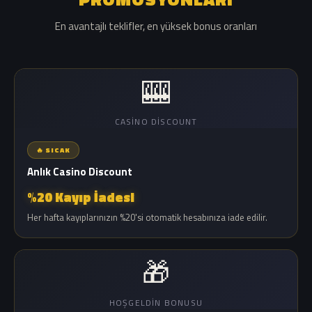
En avantajlı teklifler, en yüksek bonus oranları
🎰
CASINO DISCOUNT
🔥 SICAK
Anlık Casino Discount
%20 Kayıp İadesi
Her hafta kayıplarınızın %20'si otomatik hesabınıza iade edilir.
🎁
HOŞGELDIN BONUSU